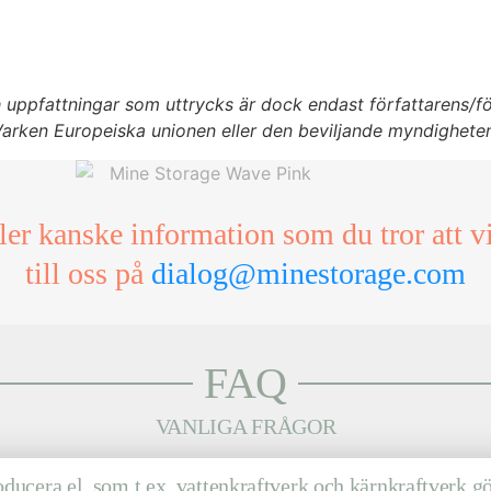
h uppfattningar som uttrycks är dock endast författarens/fö
arken Europeiska unionen eller den beviljande myndigheten
ller kanske information som du tror att vi
till oss på
dialog@minestorage.com
FAQ
VANLIGA FRÅGOR
ucera el, som t.ex. vattenkraftverk och kärnkraftverk g