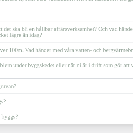
 att det ska bli en hållbar affärsverksamhet? Och vad hän
cket lägre än idag?
 över 100m. Vad händer med våra vatten- och bergvärmeb
blem under byggskedet eller när ni är i drift som gör at
gruvan?
gs?
t byggs?