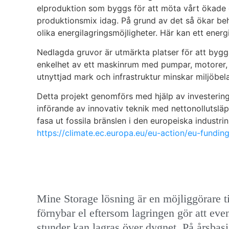
elproduktion som byggs för att möta vårt ökade en
produktionsmix idag. På grund av det så ökar b
olika energilagringsmöjligheter. Här kan ett ener
Nedlagda gruvor är utmärkta platser för att bygga
enkelhet av ett maskinrum med pumpar, motorer, 
utnyttjad mark och infrastruktur minskar miljöbela
Detta projekt genomförs med hjälp av investerin
införande av innovativ teknik med nettonollutsläp
fasa ut fossila bränslen i den europeiska industri
https://climate.ec.europa.eu/eu-action/eu-fundi
Mine Storage lösning är en möjliggörare t
förnybar el eftersom lagringen gör att eve
stunder kan lagras över dygnet. På årsbas