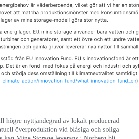
ergibehov är väderberoende, vilket gör att vi har en störr
ehovet att matcha produktionsmönster med konsumtionsmön
gilager av mine storage-modell göra stor nytta.
 energilager. Ett mine storage använder bara vatten och grav
turbiner och generatorer, samt ett övre och ett undre vat
stningen och gamla gruvor levererar nya nyttor till samhäll
gsstöd från EU Innovation Fund.
EU:s innovationsfond är ett
p. Det är en fond med fokus på energi och industri och syfta
n och stödja dess omställning till klimatneutralitet samtidig
ng-climate-action/innovation-fund/what-innovation-fund_en
)
ill högre nyttjandegrad av lokalt producerad
ntuell överproduktion vid blåsiga och soliga
is kan Mine Storage leverans i Norberg bli